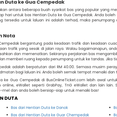
ian Duta ke Gua Cempedak
an antara beberapa buah syarikat bas yang popular yang me
tiap hari untuk bas Hentian Duta ke Gua Cempedak. Anda bole
yang tersedia untuk laluan ini adalah terhad, maka penumpan
n Nota
 Cempedak bergantung pada keadaan trafik dan keadaan cuac
n trafik yang sesak di jalan raya. Walau bagaimanapun, anda
sahkan dan memenatkan. Sekiranya perjalanan bas mengambil 
dan memberi ruang kepada penumpang untuk ke tandas. Jika tida
pedak adalah berpatutan dari RM 40.00. Semasa musim peray
matan bagi laluan ini. Anda boleh semak tempat menaiki dan
ta ke Gua Cempedak di BusOnlineTicket.com lebih awal unt
 online, eWallet seperti GrabPay, TnG eWallet dan lain lai
el dan anda boleh bersiap-siap untuk menaiki bas!
AN DUTA
Bas dari Hentian Duta ke Danok
B
Bas dari Hentian Duta ke Guar Chempedak
B