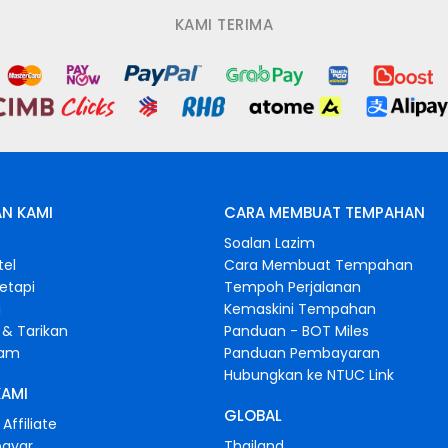
KAMI TERIMA
N KAMI
CARA MEMBUAT TEMPAHAN
s
Soalan Lazim
tel
Cara Membuat Tempahan
retapi
Tempoh Perjalanan
i
Kemaskini Tempahan
& Tarikan
Panduan - BOT Miles
gam
Panduan Pembayaran
Hubungkan ke NTUC Link
KAMI
GLOBAL
Affiliate
bayar
Thailand