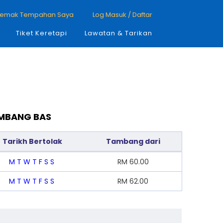
emak Tempahan Saya
Log Masuk / Daftar
Tiket Keretapi
Lawatan & Tarikan
AMBANG BAS
Tarikh Bertolak
Tambang dari
M
T
W
T
F
S
S
RM
60.00
M
T
W
T
F
S
S
RM
62.00