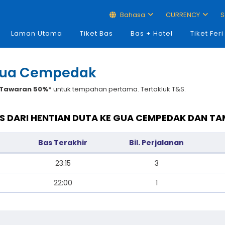
Bahasa
CURRENCY
S
Laman Utama
Tiket Bas
Bas + Hotel
Tiket Feri
 Gua Cempedak
Tawaran 50%*
untuk tempahan pertama. Tertakluk T&S.
S DARI HENTIAN DUTA KE GUA CEMPEDAK DAN T
Bas Terakhir
Bil. Perjalanan
23:15
3
22:00
1