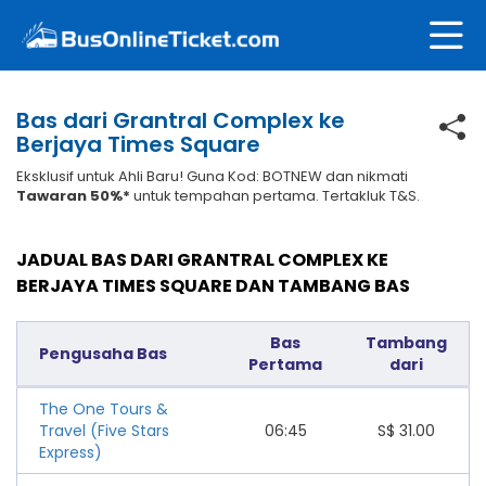
Bas dari Grantral Complex ke
Berjaya Times Square
Eksklusif untuk Ahli Baru! Guna Kod: BOTNEW dan nikmati
Tawaran 50%*
untuk tempahan pertama. Tertakluk T&S.
JADUAL BAS DARI GRANTRAL COMPLEX KE
BERJAYA TIMES SQUARE DAN TAMBANG BAS
Bas
Tambang
Pengusaha Bas
Pertama
dari
The One Tours &
Travel (Five Stars
06:45
S$
31.00
Express)