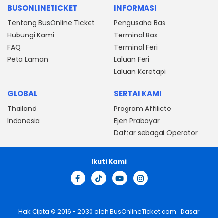
BUSONLINETICKET
INFORMASI
Tentang BusOnline Ticket
Pengusaha Bas
Hubungi Kami
Terminal Bas
FAQ
Terminal Feri
Peta Laman
Laluan Feri
Laluan Keretapi
GLOBAL
SERTAI KAMI
Thailand
Program Affiliate
Indonesia
Ejen Prabayar
Daftar sebagai Operator
Ikuti Kami
Hak Cipta © 2016 - 2030 oleh
BusOnlineTicket.com
Dasar