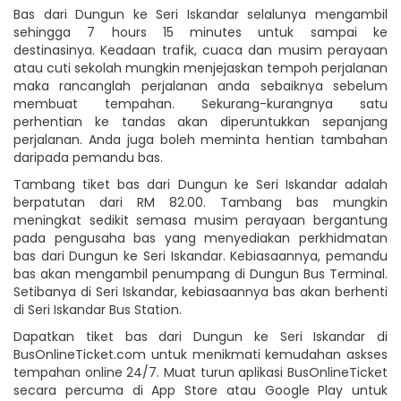
Bas dari Dungun ke Seri Iskandar selalunya mengambil
sehingga 7 hours 15 minutes untuk sampai ke
destinasinya. Keadaan trafik, cuaca dan musim perayaan
atau cuti sekolah mungkin menjejaskan tempoh perjalanan
maka rancanglah perjalanan anda sebaiknya sebelum
membuat tempahan. Sekurang-kurangnya satu
perhentian ke tandas akan diperuntukkan sepanjang
perjalanan. Anda juga boleh meminta hentian tambahan
daripada pemandu bas.
Tambang tiket bas dari Dungun ke Seri Iskandar adalah
berpatutan dari RM 82.00. Tambang bas mungkin
meningkat sedikit semasa musim perayaan bergantung
pada pengusaha bas yang menyediakan perkhidmatan
bas dari Dungun ke Seri Iskandar. Kebiasaannya, pemandu
bas akan mengambil penumpang di Dungun Bus Terminal.
Setibanya di Seri Iskandar, kebiasaannya bas akan berhenti
di Seri Iskandar Bus Station.
Dapatkan tiket bas dari Dungun ke Seri Iskandar di
BusOnlineTicket.com untuk menikmati kemudahan askses
tempahan online 24/7. Muat turun aplikasi BusOnlineTicket
secara percuma di App Store atau Google Play untuk