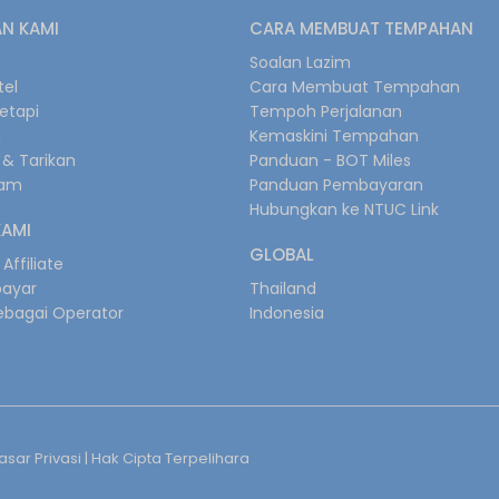
N KAMI
CARA MEMBUAT TEMPAHAN
s
Soalan Lazim
tel
Cara Membuat Tempahan
retapi
Tempoh Perjalanan
i
Kemaskini Tempahan
& Tarikan
Panduan - BOT Miles
gam
Panduan Pembayaran
Hubungkan ke NTUC Link
KAMI
GLOBAL
Affiliate
bayar
Thailand
ebagai Operator
Indonesia
sar Privasi
| Hak Cipta Terpelihara