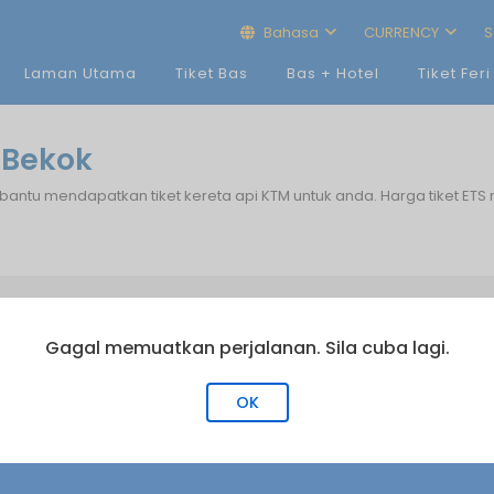
Bahasa
CURRENCY
S
Laman Utama
Tiket Bas
Bas + Hotel
Tiket Feri
 Bekok
bantu mendapatkan tiket kereta api KTM untuk anda. Harga tiket ETS
KAMI TERIMA
Gagal memuatkan perjalanan. Sila cuba lagi.
OK