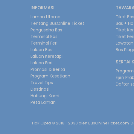
INFORMASI
TAWARA
Laman Utama
Tiket Ba
Tentang BusOnline Ticket
Bas + Ho
Pengusaha Bas
Tiket Ke
Terminal Bas
Tiket Fer
Terminal Feri
Lawatan 
Laluan Bas
Bas Pia
Laluan Keretapi
SERTAI 
Laluan Feri
Promosi & Berita
Program 
Program Kesetiaan
Ejen Pra
Travel Tips
Daftar s
Destinasi
Hubungi Kami
Peta Laman
Hak Cipta © 2016 - 2030 oleh
BusOnlineTicket.com
Da