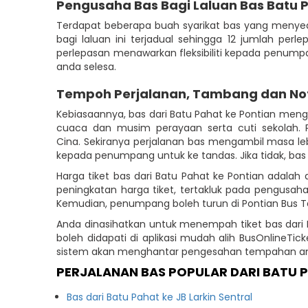
Pengusaha Bas Bagi Laluan Bas Batu P
Terdapat beberapa buah syarikat bas yang menyed
bagi laluan ini terjadual sehingga 12 jumlah perl
perlepasan menawarkan fleksibiliti kepada penump
anda selesa.
Tempoh Perjalanan, Tambang dan No
Kebiasaannya, bas dari Batu Pahat ke Pontian men
cuaca dan musim perayaan serta cuti sekolah.
Cina. Sekiranya perjalanan bas mengambil masa le
kepada penumpang untuk ke tandas. Jika tidak, bas 
Harga tiket bas dari Batu Pahat ke Pontian adala
peningkatan harga tiket, tertakluk pada pengusah
Kemudian, penumpang boleh turun di Pontian Bus Ter
Anda dinasihatkan untuk menempah tiket bas dari 
boleh didapati di aplikasi mudah alih BusOnlineT
sistem akan menghantar pengesahan tempahan anda
PERJALANAN BAS POPULAR DARI BATU 
Bas dari Batu Pahat ke JB Larkin Sentral