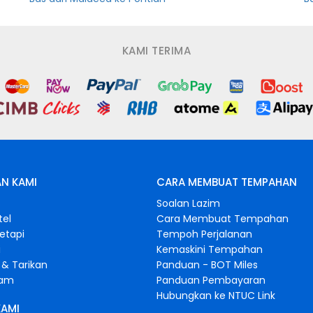
KAMI TERIMA
N KAMI
CARA MEMBUAT TEMPAHAN
s
Soalan Lazim
tel
Cara Membuat Tempahan
retapi
Tempoh Perjalanan
i
Kemaskini Tempahan
& Tarikan
Panduan - BOT Miles
gam
Panduan Pembayaran
Hubungkan ke NTUC Link
KAMI