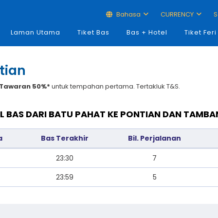
Bahasa
CURRENCY
S
Laman Utama
Tiket Bas
Bas + Hotel
Tiket Feri
tian
Tawaran 50%*
untuk tempahan pertama. Tertakluk T&S.
L BAS DARI BATU PAHAT KE PONTIAN DAN TAMBA
a
Bas Terakhir
Bil. Perjalanan
23:30
7
23:59
5