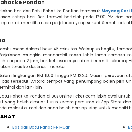
ahat ke Pontian
iakan bas dari Batu Pahat ke Pontian termasuk
Mayang Sari 
epasan setiap hari. Bas terawal bertolak pada 12:00 PM dan bas
ang untuk memilih masa perjalanan yang sesuai. Semak jadual
ta
gambil masa dalam 1 hour 45 minutes. Walaupun begitu, tempoh
 Perjalanan mungkin mengambil masa lebih lama semasa mu
bih daripada 2 jam, bas kebiasaannya akan berhenti sekurang
akan terus ke destinasi mereka.
h dalam lingkungan RM 11.00 hingga RM 12.20. Musim perayaan a
a bas tersebut. Antara tempat yang penumpang boleh pilih unt
minal dan lain-lain.
Batu Pahat ke Pontian di BusOnlineTicket.com lebih awal unt
icket yang boleh dimuat turun secara percuma di App Store d
 melalui e-mel dan anda boleh bersiap-siap untuk menaiki b
PAHAT
Bas dari Batu Pahat ke Muar
B