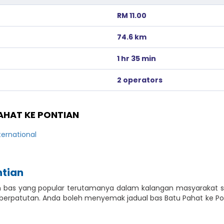
RM 11.00
74.6 km
1 hr 35 min
2 operators
AHAT KE PONTIAN
ternational
ntian
luan bas yang popular terutamanya dalam kalangan masyarakat
 berpatutan. Anda boleh menyemak jadual bas Batu Pahat ke 