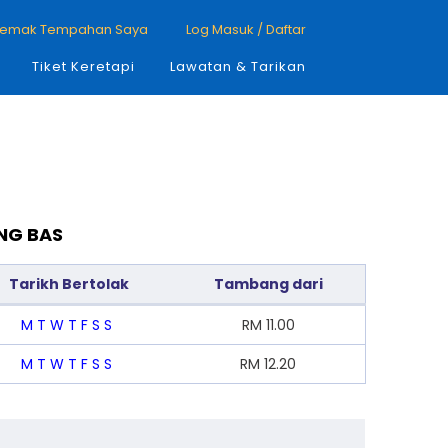
emak Tempahan Saya
Log Masuk / Daftar
Tiket Keretapi
Lawatan & Tarikan
NG BAS
Tarikh Bertolak
Tambang dari
M
T
W
T
F
S
S
RM
11.00
M
T
W
T
F
S
S
RM
12.20