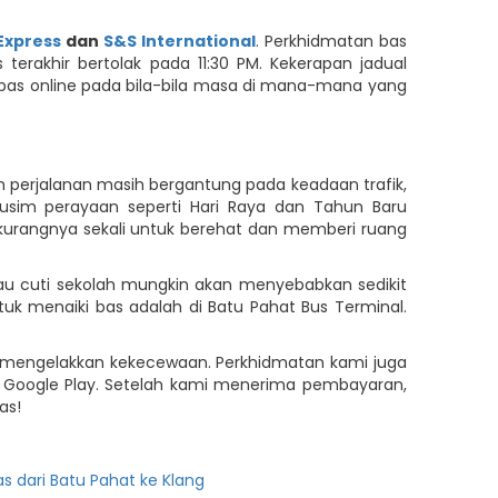
Express
dan
S&S International
. Perkhidmatan bas
 terakhir bertolak pada 11:30 PM. Kekerapan jadual
 bas online pada bila-bila masa di mana-mana yang
 perjalanan masih bergantung pada keadaan trafik,
sim perayaan seperti Hari Raya dan Tahun Baru
-kurangnya sekali untuk berehat dan memberi ruang
tau cuti sekolah mungkin akan menyebabkan sedikit
uk menaiki bas adalah di Batu Pahat Bus Terminal.
uk mengelakkan kekecewaan. Perkhidmatan kami juga
an Google Play. Setelah kami menerima pembayaran,
as!
as dari Batu Pahat ke Klang