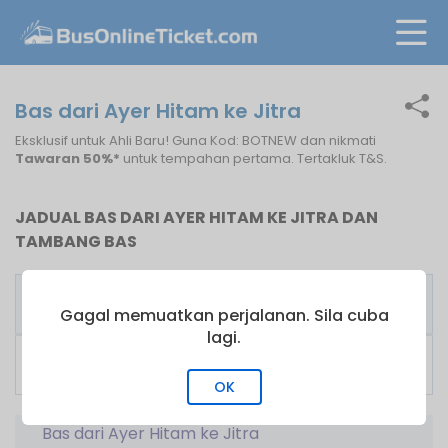
Bas dari Ayer Hitam ke Jitra
Eksklusif untuk Ahli Baru! Guna Kod: BOTNEW dan nikmati
Tawaran 50%*
untuk tempahan pertama. Tertakluk T&S.
JADUAL BAS DARI AYER HITAM KE JITRA DAN
TAMBANG BAS
Pengusaha
Bas
Tambang
Bas
Pertama
dari
Gagal memuatkan perjalanan. Sila cuba
lagi.
Super Nice
20:30
RM
100.00
Express
OK
Bas dari Ayer Hitam ke Jitra