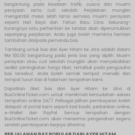
bergantung pada keadaan trafik, cuaca dan musim
perayaan serta cuti sekolah. Perjalanan mungkin
mengambil masa lebih lama semasa musim perayaan
seperti Hari Raya dan Tahun Baru Cina. Sekurang-
kurangnya satu perhentian ke tandas akan diperuntukkan
sepanjang perjalanan. Anda juga boleh meminta hentian
tambahan daripada pemandu bas.
Tambang untuk bas dari Ayer Hitam ke Jitra adalah dalam
RM 100.00 bergantung pada jenis bas yang dipilih. Musim
perayaan atau cuti sekolah mungkin akan menyebabkan
sedikit peningkatan harga tiket, tertakluk pada pengusaha
bas tersebut. Anda boleh semak tempat menaiki dan
tempat turun bas di halaman tempahan kami.
Dapatkan tiket bas dari Ayer Hitam ke Jitra di
BusOnlineTicket.com untuk menikmati kemudahan askses
tempahan online 24/7. Pelbagai pilihan pembayaran boleh
didapati di portal kami seperti kad kredit, perbankan online,
e-Wallet dan PayPal. Semua tempahan dengan
BusOnlineTicket.com akan menerima pengesahan segera
setelah pembayaran berjaya diterima.
PERJALANAN BAS POPULAR DARI AYER HITAM