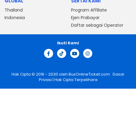
GLOBAL
SERTAI KAMI
Thailand
Program Affiliate
Indonesia
Ejen Prabayar
Daftar sebagai Operator
Ikuti Kami
Hak Cipta © 2016 - 2030 oleh
BusOnlineTicket.com
Dasar
Privasi
| Hak Cipta Terpelihara